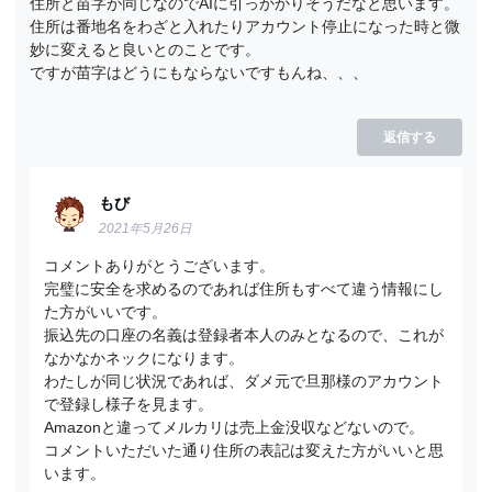
住所と苗字が同じなのでAIに引っかかりそうだなと思います。
住所は番地名をわざと入れたりアカウント停止になった時と微
妙に変えると良いとのことです。
ですが苗字はどうにもならないですもんね、、、
返信する
もび
2021年5月26日
コメントありがとうございます。
完璧に安全を求めるのであれば住所もすべて違う情報にし
た方がいいです。
振込先の口座の名義は登録者本人のみとなるので、これが
なかなかネックになります。
わたしが同じ状況であれば、ダメ元で旦那様のアカウント
で登録し様子を見ます。
Amazonと違ってメルカリは売上金没収などないので。
コメントいただいた通り住所の表記は変えた方がいいと思
います。